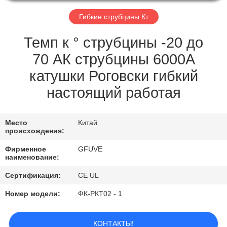
КАЧЕСТВА
Гибкие струбцины Кт
СВЯЖИТЕСЬ
Темп к ° струбцины -20 до
МЫ
70 АК струбцины 6000А
катушки Роговски гибкий
СПРОСИТЕ
настоящий работая
ЦИТАТУ
Место
Китай
НОВОСТИ
происхождения:
Фирменное
GFUVE
наименование:
Сертификация:
CE UL
Номер модели:
ФК-РКТ02 - 1
КОНТАКТЫ!