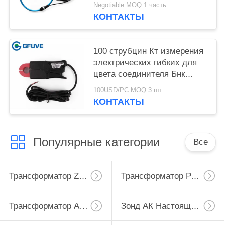
соединителем Бнк & 0,2%
Negotiable MOQ:1 часть
точностями
КОНТАКТЫ
100 струбцин Кт измерения
электрических гибких для
цвета соединителя Бнк
красного
100USD/PC MOQ:3 шт
КОНТАКТЫ
Популярные категории
Все
Трансформатор Zero Последовательности Настоящий
Трансформатор Разделенного Сердечника Настоящий
Трансформатор Аппаратуры Настоящий
Зонд АК Настоящий