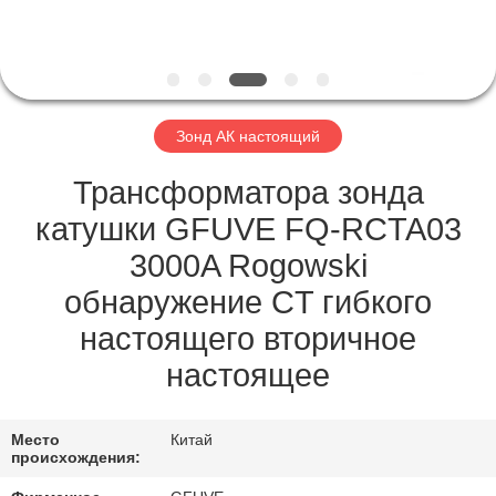
КАЧЕСТВА
СВЯЖИТЕСЬ
МЫ
Зонд АК настоящий
НОВОСТИ
Трансформатора зонда
катушки GFUVE FQ-RCTA03
СПРОСИТЕ
3000A Rogowski
ЦИТАТУ
обнаружение CT гибкого
настоящего вторичное
КАРТА
настоящее
САЙТА
Место
Китай
PRIVACY
происхождения: