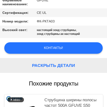
POLICY
Фирменное
GFUVE
наименование:
Сертификация:
CE UL
Номер модели:
ФК-РКТА03
Высокий свет:
,
настоящий зонд струбцины
зонд струбцины ак настоящий
КОНТАКТЫ!
РАСКРЫТЬ ДЕТАЛИ
Похожие продукты
Струбцина ширины полосы
частот 500A GFUVE S50