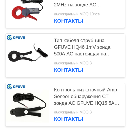
2MHz на зонде AC
настоящем с челюстью
обсуждаемый MOQ:10pcs
52mm
КОНТАКТЫ
Тип кабеля струбцина
GFUVE HQ46 1mV зонда
500A AC настоящая на
настоящем зонде
обсуждаемый MOQ:3
КОНТАКТЫ
Контроль низкоточный Amp
Seneor обнаружения CT
зонда AC GFUVE HQ15 5A
100A облегченный
обсуждаемый MOQ:3
настоящий
КОНТАКТЫ