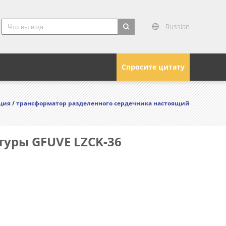
Russian
search
Спросите цитату
ция
/
трансформатор разделенного сердечника настоящий
уры GFUVE LZCK-36