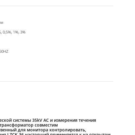
мм
S, 0,5%, 1%, 3%
60HZ
ской системы 35kV AC и измерения течения
 трансформатор совместим
твенный для монитора контролировать,
ния LZCK-36 настоящий применяется к на открытом