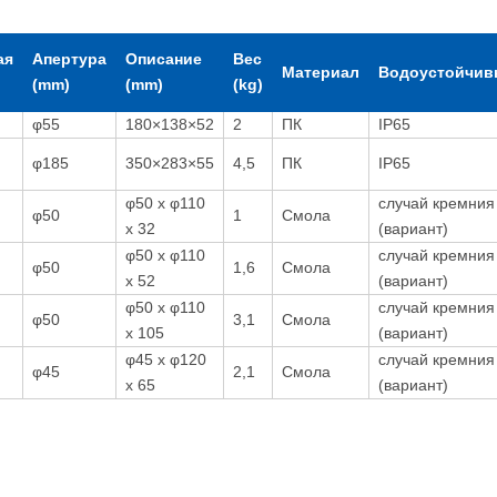
ая
Апертура
Описание
Вес
Материал
Водоустойчи
(mm)
(mm)
(kg)
φ55
180×138×52
2
ПК
IP65
φ185
350×283×55
4,5
ПК
IP65
φ50 x φ110
случай кремния
φ50
1
Смола
x 32
(вариант)
φ50 x φ110
случай кремния
φ50
1,6
Смола
x 52
(вариант)
φ50 x φ110
случай кремния
φ50
3,1
Смола
x 105
(вариант)
φ45 x φ120
случай кремния
φ45
2,1
Смола
x 65
(вариант)