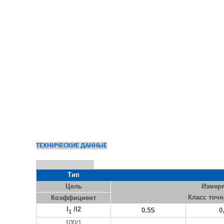
ТЕХНИЧЕСКИЕ ДАННЫЕ
Тип
Цель
Измер
Класс точн
Коэффициент
I
/I2
0.5S
0
1
100/1