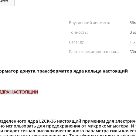
Внутренний диаметр:
36
Точность:
0.5
Вес (Kg):
1,5
Расклассифицированная
50/
частота:
орматор донута
трансформатор ядра кольца настоящий
,
ЯДРА НАСТОЯЩИЙ
зделенного ядра LZCK-36 настоящий применим для электриче
но использовать для предохранения от микрокомпьютера. И
и подает сигнал высококачественного параметра силы качес
ак далее в сети электропередач. Трансформатор ядра разделе