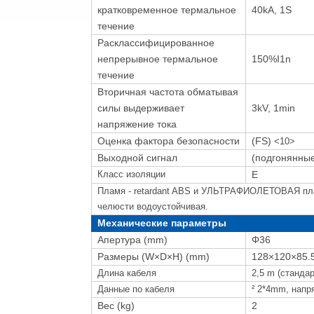
кратковременное термальное
40kA, 1S
течение
Расклассифицированное
непрерывное термальное
150%I1n
течение
Вторичная частота обматывая
силы выдерживает
3kV, 1min
напряжение тока
Оценка фактора безопасности
(FS)
<10>
Выходной сигнал
(подгонянные
Класс изоляции
E
Пламя - retardant ABS и УЛЬТРАФИОЛЕТОВАЯ пла
челюсти водоустойчивая.
Механические параметры
Апертура (mm)
Φ36
Размеры (W×D×H) (mm)
128×120×85.
Длина кабеля
2,5 m (станда
Данные по кабеля
² 2*4mm, напр
Вес (kg)
2