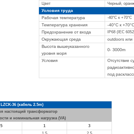
Цвет
Черный, оран
Условия труда
Рабочая температура
-40°C к +70°C
Температура хранения
-40°C к +70°
Предохранение от входа
IP68 (IEC 6052
Окружающая среда
outdoors или
Высота вышеуказанного
0- 3000m
уровня моря
Условия
Отсутствие с
радиоактивно
под расклас
LZCK-36 (кабель 2.5m)
яя настоящий трансформатор
ости и номинальная нагрузка (VA)
,5
1
3
1,5
2,5