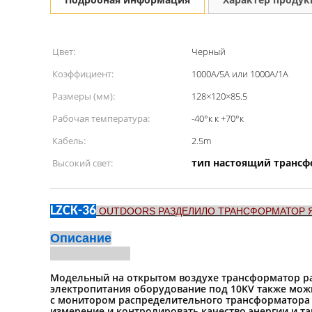
Цвет:
Черный
Коэффициент:
1000A/5A или 1000A/1A
Размеры (мм):
128×120×85.5
Рабочая температура:
-40°к к +70°к
Кабель:
2.5m
тип настоящий трансф
Высокий свет:
LZCK-36
OUTDOORS РАЗДЕЛИЛО ТРАНСФОРМАТОР 
Описание
Модельный на открытом воздухе трансформатор ра
электропитания оборудование под 10KV также мож
с монитором распределительного трансформатора 
измерение и контролировать качество энергии и т