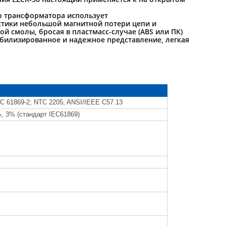
го трансформатора использует
стики небольшой магнитной потери цепи и
й смолы, бросая в пластмасс-случае (ABS или ПК)
абилизированное и надежное представление, легкая
EC 61869-2; NTC 2205; ANSI/IEEE C57.13
%, 3% (стандарт IEC61869)