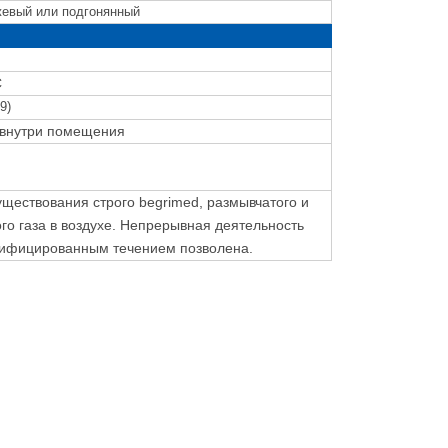
жевый или подгонянный
C
9)
 внутри помещения
уществования строго begrimed, размывчатого и
го газа в воздухе. Непрерывная деятельность
сифицированным течением позволена.