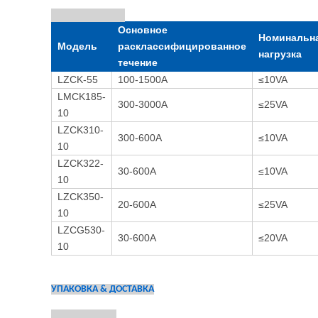
Основное
Номинальн
Модель
расклассифицированное
нагрузка
течение
LZCK-55
100-1500A
≤10VA
LMCK185-
300-3000A
≤25VA
10
LZCK310-
300-600A
≤10VA
10
LZCK322-
30-600A
≤10VA
10
LZCK350-
20-600A
≤25VA
10
LZCG530-
30-600A
≤20VA
10
УПАКОВКА & ДОСТАВКА