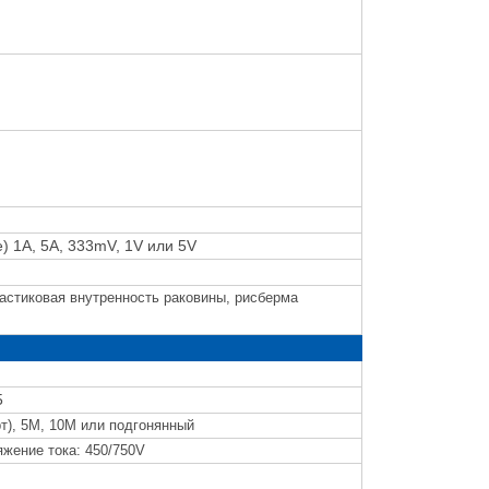
) 1A, 5A, 333mV, 1V или 5V
стиковая внутренность раковины, рисберма
5
рт), 5M, 10M или подгонянный
яжение тока: 450/750V