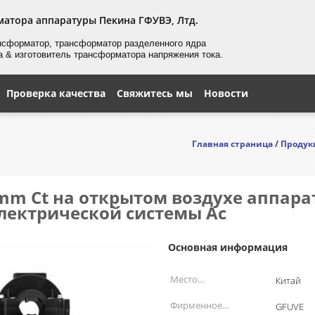
матора аппаратуры Пекина ГФУВЭ, Лтд.
нсформатор, трансформатор
разделенного
ядра
а & изготовитель трансформатора напряжения тока.
Проверка качества
Свяжитесь мы
Новости
Главная страница
/
Продук
m Ct на открытом воздухе аппарат
лектрической системы Ac
Основная информация
Место
Китай
происхождения:
Фирменное
GFUVE