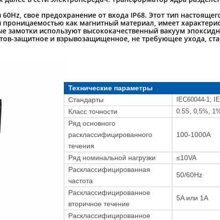
и 60Hz, свое предохранение от входа IP68. Этот тип настояще
й проницаемостью как магнитный материал, имеет характери
ые замотки используют высококачественный вакуум эпоксидно
олетов-защитное и взрывозащищенное, не требующее ухода, ст
Технические параметры
Стандарты
IEC60044-1; I
Класс точности
0.5S, 0,5%, 1
Ряд основного
расклассифицированного
100-1000A
течения
Ряд номинальной нагрузки
≤10VA
Расклассифицированная
50/60Hz
частота
Расклассифицированное
5A или 1A
вторичное течение
Расклассифицированное