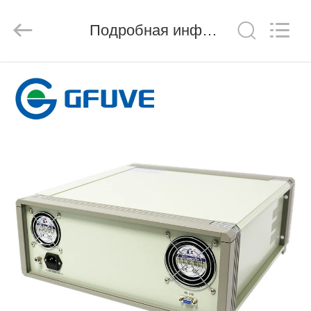
Beijing
GFUVE
Instrument
Transformer
Подробная информация о продукте
Manufacturer
Co.,Ltd..
All
Rights
ДОМ
Reserved.
ПРОДУКТЫ
О
НАС
ПУТЕШЕСТВИЕ
ФАБРИКИ
ПРОВЕРКА