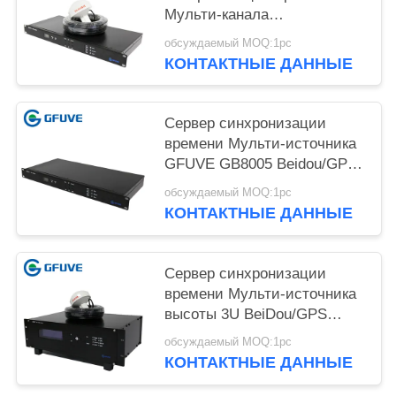
Мульти-канала
электропитания 10W
обсуждаемый MOQ:1pc
BeiDou/GPS GFUVE GB8002
КОНТАКТНЫЕ ДАННЫЕ
AC/DC бинарная
Сервер синхронизации
времени Мульти-источника
GFUVE GB8005 Beidou/GPS
бинарный
обсуждаемый MOQ:1pc
КОНТАКТНЫЕ ДАННЫЕ
Сервер синхронизации
времени Мульти-источника
высоты 3U BeiDou/GPS
GFUVE GB8007 бинарный
обсуждаемый MOQ:1pc
КОНТАКТНЫЕ ДАННЫЕ