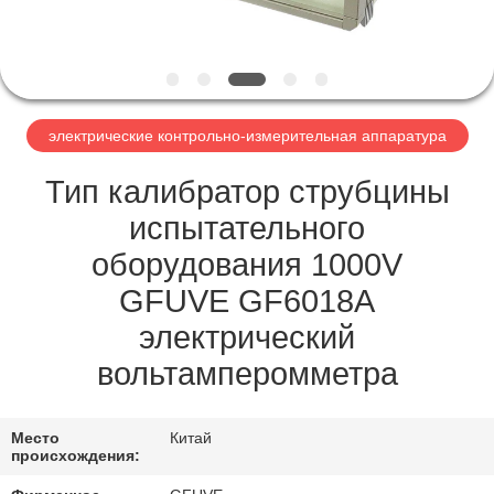
КАЧЕСТВА
СВЯЖИТЕСЬ
МЫ
электрические контрольно-измерительная аппаратура
НОВОСТИ
Тип калибратор струбцины
испытательного
СПРОСИТЕ
оборудования 1000V
ЦИТАТУ
GFUVE GF6018A
электрический
КАРТА
вольтамперомметра
САЙТА
Место
Китай
PRIVACY
происхождения: