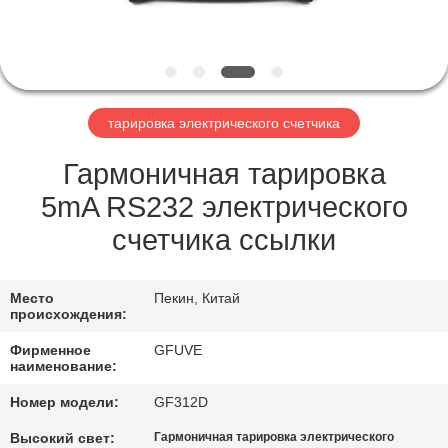
КАЧЕСТВА
СВЯЖИТЕСЬ
МЫ
тарировка электрического счетчика
НОВОСТИ
Гармоничная тарировка
5mA RS232 электрического
СПРОСИТЕ
счетчика ссылки
ЦИТАТУ
Место
Пекин, Китай
происхождения:
КАРТА
Фирменное
GFUVE
САЙТА
наименование:
Номер модели:
GF312D
PRIVACY
Высокий свет:
Гармоничная тарировка электрического