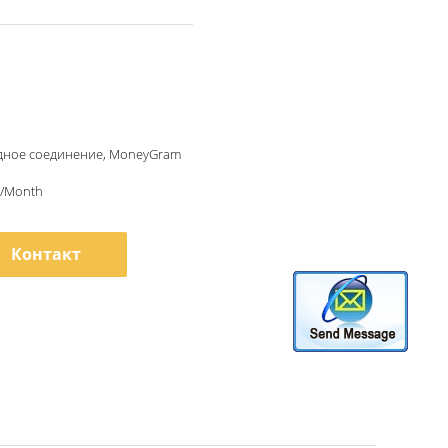
адное соединение, MoneyGram
S/Month
Контакт