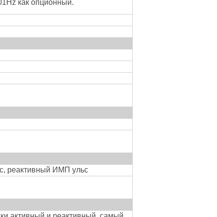
.01Hz как опционный.
с, реактивный ИМП ульс
ки активный и реактивный, самый