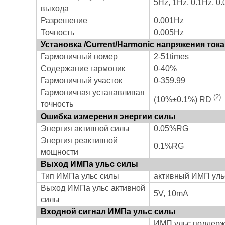
5Hz, 1Hz, 0.1Hz, 0
выхода
Разрешение
0.001Hz
Точность
0.005Hz
Установка /Current/Harmonic напряжения тока
Гармоничный номер
2-51times
Содержание гармоник
0-40%
Гармоничный участок
0-359.99
Гармоничная устанавливая
(2)
(10%±0.1%) RD
точность
Ошибка измерения энергии силы
Энергия активной силы
0.05%RG
Энергия реактивной
0.1%RG
мощности
Выход ИМПа ульс силы
Тип ИМПа ульс силы
активный ИМП уль
Выход ИМПа ульс активной
5V, 10mA
силы
Входной сигнал ИМПа ульс силы
ИМП ульс поддерж