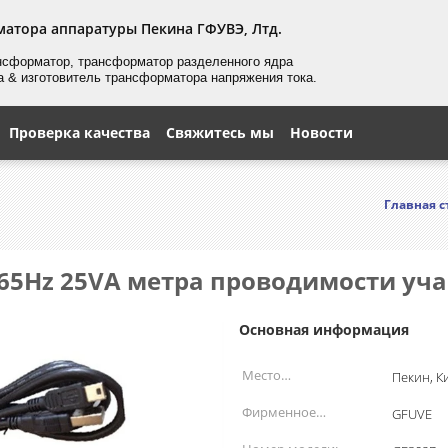
матора аппаратуры Пекина ГФУВЭ, Лтд.
нсформатор, трансформатор
разделенного
ядра
а & изготовитель трансформатора напряжения тока.
Проверка качества
Свяжитесь мы
Новости
Главная 
 65Hz 25VA метра проводимости уча
Основная информация
Место
Пекин, К
происхождения:
Фирменное
GFUVE
наименование: