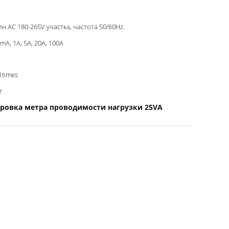
н AC 180-265V участка, частота 50/60Hz.
mA, 1A, 5A, 20A, 100A
1times
г
ровка метра проводимости нагрузки 25VA