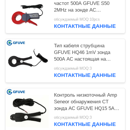
частот 500A GFUVE S50
2MHz на зонде AC
настоящем с челюстью
обсуждаемый MOQ:10pcs
52mm
КОНТАКТНЫЕ ДАННЫЕ
Тип кабеля струбцина
GFUVE HQ46 1mV зонда
500A AC настоящая на
настоящем зонде
обсуждаемый MOQ:3
КОНТАКТНЫЕ ДАННЫЕ
Контроль низкоточный Amp
Seneor обнаружения CT
зонда AC GFUVE HQ15 5A
100A облегченный
обсуждаемый MOQ:3
настоящий
КОНТАКТНЫЕ ДАННЫЕ