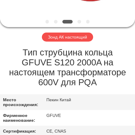
КАЧЕСТВА
СВЯЖИТЕСЬ
МЫ
Зонд АК настоящий
НОВОСТИ
Тип струбцина кольца
GFUVE S120 2000A на
СПРОСИТЕ
настоящем трансформаторе
ЦИТАТУ
600V для PQA
КАРТА
Место
Пекин Китай
происхождения:
САЙТА
Фирменное
GFUVE
наименование:
PRIVACY
Сертификация:
CE, CNAS