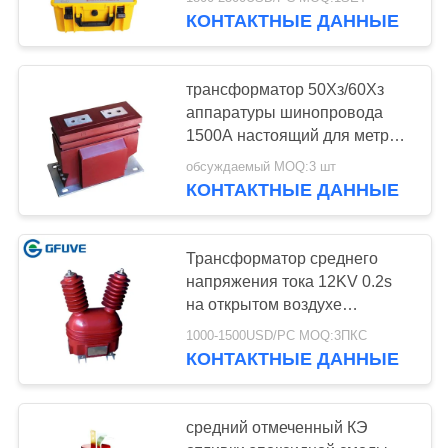
КАЧЕСТВА
КОНТАКТНЫЕ ДАННЫЕ
СВЯЖИТЕСЬ
трансформатор 50Хз/60Хз
МЫ
аппаратуры шинопровода
1500А настоящий для метра
силы
НОВОСТИ
обсуждаемый MOQ:3 шт
КОНТАКТНЫЕ ДАННЫЕ
СПРОСИТЕ
ЦИТАТУ
Трансформатор среднего
напряжения тока 12KV 0.2s
на открытом воздухе
КАРТА
потенциальный
1000-1500USD/PC MOQ:3ПКС
САЙТА
КОНТАКТНЫЕ ДАННЫЕ
PRIVACY
средний отмеченный КЭ