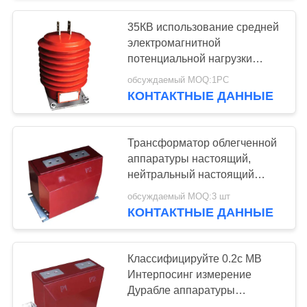
35КВ использование средней
электромагнитной
потенциальной нагрузки
трансформатора ЛЗЗВ1-35К
обсуждаемый MOQ:1PC
20ВА на открытом воздухе
КОНТАКТНЫЕ ДАННЫЕ
Трансформатор облегченной
аппаратуры настоящий,
нейтральный настоящий
трансформатор 10-4000А
обсуждаемый MOQ:3 шт
КОНТАКТНЫЕ ДАННЫЕ
Классифицируйте 0.2с МВ
Интерпосинг измерение
Дурабле аппаратуры
настоящего трансформатора