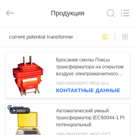
Beijing
GFUVE
Instrument
Transformer
Продукция
Manufacturer
Co.,Ltd..
All
Rights
ДОМ
Reserved.
current potential transformer
ПРОДУКТЫ
Бросание смолы Поксы
трансформатора на открытом
О
воздухе электромагнитного
НАС
прибора Э20КВ
1800-2500USD/PC MOQ:3pcs
потенциальное
КОНТАКТНЫЕ ДАННЫЕ
ПУТЕШЕСТВИЕ
ФАБРИКИ
Автоматический умный
трансформатор IEC60044-1 Pt
потенциальный
ПРОВЕРКА
1800-2500USD/PC MOQ:1SET