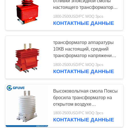
POLICY
отливки эпоксидной смолы
настоящего трансформатора
аппаратуры напряжения тока
1800-2500USD/PC MOQ:3pcs
33КВ
КОНТАКТНЫЕ ДАННЫЕ
трансформатор аппаратуры
10КВ настоящий, средний
трансформатор напряжения
тока бросая Инсуллатион
1800-2500USD/PC MOQ:3pcs
КОНТАКТНЫЕ ДАННЫЕ
Высоковольтная смола Поксы
бросила трансформатор на
открытом воздухе
электромагнитного прибора
1800-2500USD/PC MOQ:3pcs
настоящий
КОНТАКТНЫЕ ДАННЫЕ