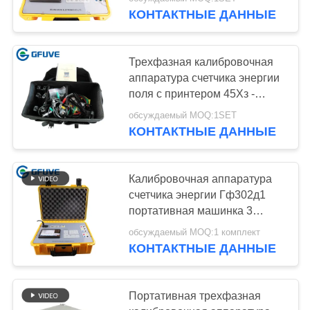
КАЧЕСТВА
электронной ссылкой
КОНТАКТНЫЕ ДАННЫЕ
СВЯЖИТЕСЬ
Трехфазная калибровочная
МЫ
аппаратура счетчика энергии
поля с принтером 45Хз -
частотой 65Хз
НОВОСТИ
обсуждаемый MOQ:1SET
КОНТАКТНЫЕ ДАННЫЕ
СПРОСИТЕ
ЦИТАТУ
Калибровочная аппаратура
счетчика энергии Гф302д1
портативная машинка 3
КАРТА
участков 36 месяцев гарантии
обсуждаемый MOQ:1 комплект
САЙТА
КОНТАКТНЫЕ ДАННЫЕ
PRIVACY
Портативная трехфазная