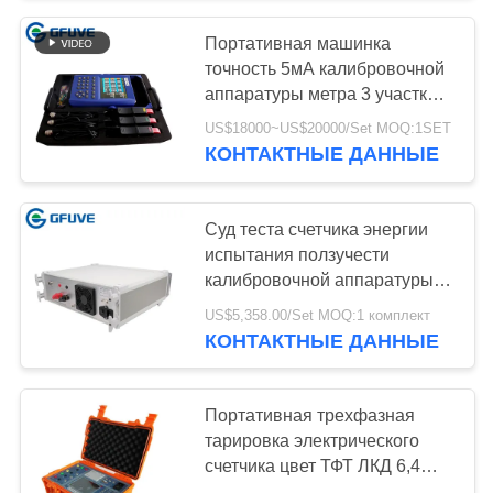
Портативная машинка
точность 5мА калибровочной
аппаратуры метра 3 участков
высокая - течение теста 20А
US$18000~US$20000/Set MOQ:1SET
КОНТАКТНЫЕ ДАННЫЕ
Суд теста счетчика энергии
испытания ползучести
калибровочной аппаратуры
метра большого хранения
US$5,358.00/Set MOQ:1 комплект
емкости
КОНТАКТНЫЕ ДАННЫЕ
Портативная трехфазная
тарировка электрического
счетчика цвет ТФТ ЛКД 6,4
дюймов с принтером