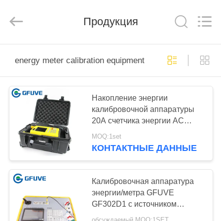
Beijing
GFUVE
Instrument
Transformer
Продукция
Manufacturer
Co.,Ltd..
All
Rights
ДОМ
Reserved.
energy meter calibration equipment
ПРОДУКТЫ
Накопление энергии
калибровочной аппаратуры
О
20A счетчика энергии AC
НАС
точности
MOQ:1set
КОНТАКТНЫЕ ДАННЫЕ
ПУТЕШЕСТВИЕ
ФАБРИКИ
Калибровочная аппаратура
энергии/метра GFUVE
GF302D1 с источником
ПРОВЕРКА
напряжения тока build-in и
обсуждаемый MOQ:1SET