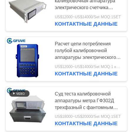
POLICY
калибровочная аппаратура
электрического счетчика
0,05% класса точности
US$12000~US$14000/Set MOQ:1SET
КОНТАКТНЫЕ ДАННЫЕ
Расчет цепи потребления
голубой калибровочной
аппаратуры электрического
счетчика Ак точности низкий
US$12000~US$14000/Set MOQ:1 комплект
КОНТАКТНЫЕ ДАННЫЕ
Суд теста калибровочной
аппаратуры метра ГФ302Д
трехфазный с фантомным
источником питания нагрузки
US$18000~US$20000/Set MOQ:1SET
КОНТАКТНЫЕ ДАННЫЕ