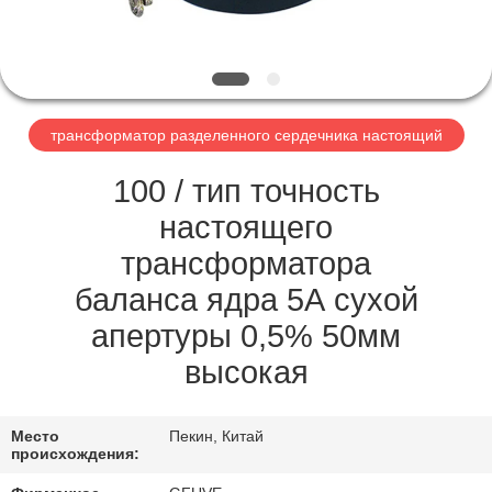
КАЧЕСТВА
СВЯЖИТЕСЬ
МЫ
трансформатор разделенного сердечника настоящий
НОВОСТИ
100 / тип точность
настоящего
СПРОСИТЕ
трансформатора
ЦИТАТУ
баланса ядра 5А сухой
апертуры 0,5% 50мм
КАРТА
высокая
САЙТА
Место
Пекин, Китай
PRIVACY
происхождения: