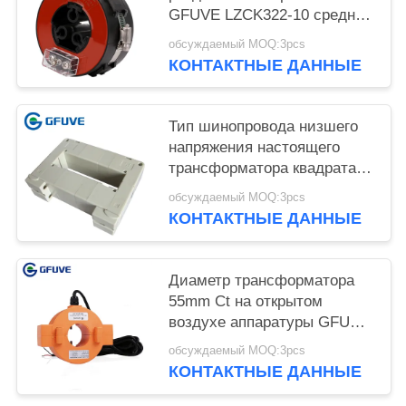
GFUVE LZCK322-10 средний
настоящий, струбцина 10KV
обсуждаемый MOQ:3pcs
на настоящем
КОНТАКТНЫЕ ДАННЫЕ
трансформаторе
Тип шинопровода низшего
напряжения настоящего
трансформатора квадрата d
GFUVE FU120 5 лет срока
обсуждаемый MOQ:3pcs
пригодности
КОНТАКТНЫЕ ДАННЫЕ
Диаметр трансформатора
55mm Ct на открытом
воздухе аппаратуры GFUVE
LZCK-36 настоящий
обсуждаемый MOQ:3pcs
внутренний для
КОНТАКТНЫЕ ДАННЫЕ
электрической системы Ac