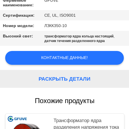
POLICY
Фирменное
GFUVE
наименование:
Сертификация:
CE, UL, ISO9001
Номер модели:
ЛЗКК350-10
Высокий свет:
,
трансформатор ядра кольца настоящий
датчик течения разделенного ядра
КОНТАКТНЫЕ ДАННЫЕ!
РАСКРЫТЬ ДЕТАЛИ
Похожие продукты
Трансформатор ядра
разделения напряжения тока