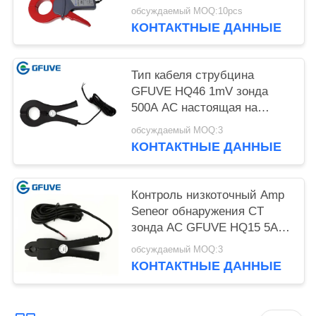
настоящем с челюстью
обсуждаемый MOQ:10pcs
52mm
КОНТАКТНЫЕ ДАННЫЕ
Тип кабеля струбцина
GFUVE HQ46 1mV зонда
500A AC настоящая на
настоящем зонде
обсуждаемый MOQ:3
КОНТАКТНЫЕ ДАННЫЕ
Контроль низкоточный Amp
Seneor обнаружения CT
зонда AC GFUVE HQ15 5A
100A облегченный
обсуждаемый MOQ:3
настоящий
КОНТАКТНЫЕ ДАННЫЕ