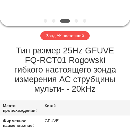
КАЧЕСТВА
СВЯЖИТЕСЬ
МЫ
Зонд АК настоящий
НОВОСТИ
Тип размер 25Hz GFUVE
FQ-RCT01 Rogowski
СПРОСИТЕ
гибкого настоящего зонда
ЦИТАТУ
измерения AC струбцины
мульти- - 20kHz
КАРТА
САЙТА
Место
Китай
происхождения:
PRIVACY
Фирменное
GFUVE
наименование: