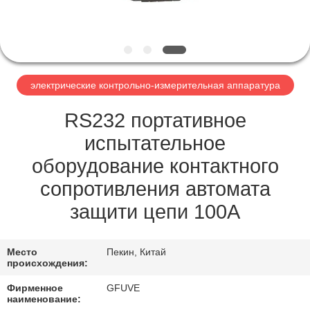
КАЧЕСТВА
СВЯЖИТЕСЬ
МЫ
электрические контрольно-измерительная аппаратура
НОВОСТИ
RS232 портативное
испытательное
СПРОСИТЕ
оборудование контактного
ЦИТАТУ
сопротивления автомата
защити цепи 100A
КАРТА
САЙТА
Место
Пекин, Китай
происхождения:
PRIVACY
Фирменное
GFUVE
наименование: