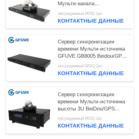
Мульти-канала
электропитания 10W
обсуждаемый MOQ:1pc
BeiDou/GPS GFUVE GB8002
КОНТАКТНЫЕ ДАННЫЕ
AC/DC бинарная
Сервер синхронизации
времени Мульти-источника
GFUVE GB8005 Beidou/GPS
бинарный
обсуждаемый MOQ:1pc
КОНТАКТНЫЕ ДАННЫЕ
Сервер синхронизации
времени Мульти-источника
высоты 3U BeiDou/GPS
GFUVE GB8007 бинарный
обсуждаемый MOQ:1pc
КОНТАКТНЫЕ ДАННЫЕ